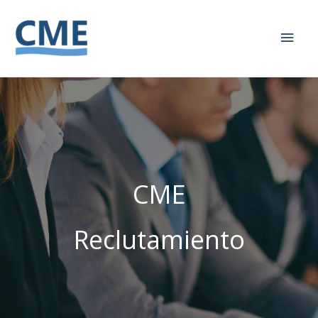
Men
princ
CME
Reclutamiento