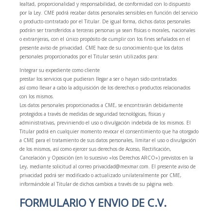
lealtad, proporcionalidad y responsabilidad, de conformidad con lo dispuesto
por la Ley. CME podrá recabar datos personales sensibles en función del servicio
o producto contratado por el Titular. De igual forma, dichos datos personales
podrán ser transferidos a terceras personas ya sean físicas o morales, nacionales
o extranjeras, con el único propósito de cumplir con los fines señalados en el
presente aviso de privacidad. CME hace de su conocimiento que los datos
personales proporcionados por el Titular serán utilizados para:
Integrar su expediente como cliente
prestar los servicios que pudieran llegar a ser o hayan sido contratados
así como llevar a cabo la adquisición de los derechos o productos relacionados
con los mismos.
Los datos personales proporcionados a CME, se encontrarán debidamente
protegidos a través de medidas de seguridad tecnológicas, físicas y
administrativas, previniendo el uso o divulgación indebida de los mismos. El
Titular podrá en cualquier momento revocar el consentimiento que ha otorgado
a CME para el tratamiento de sus datos personales, limitar el uso o divulgación
de los mismos, así como ejercer sus derechos de Acceso, Rectificación,
Cancelación y Oposición (en lo sucesivo «los Derechos ARCO») previstos en la
Ley, mediante solicitud al correo privacidad@mexmar.com. El presente aviso de
privacidad podrá ser modificado o actualizado unilateralmente por CME,
informándole al Titular de dichos cambios a través de su página web.
FORMULARIO Y ENVIO DE C.V.